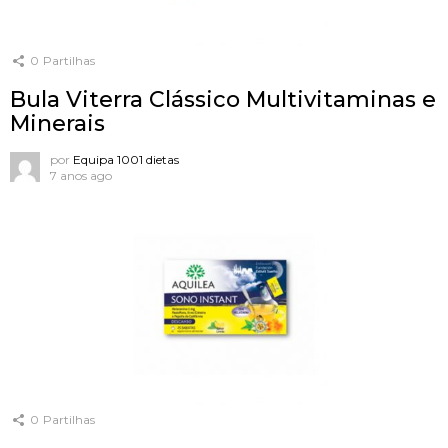
0
Partilhas
Bula Viterra Clássico Multivitaminas e
Minerais
por
Equipa 1001 dietas
7 anos ago
0
Partilhas