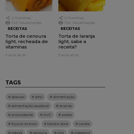
0
Partilhas
0
Partilhas
742
Visualizações
760
Visualizações
RECEITAS
RECEITAS
Torta de cenoura
Torta de laranja
light, recheada de
light, sabe a
vitaminas
receita?
5 anos atrás
5 anos atrás
TAGS
abacaxi
alho
alimentação
alimentação saudável
ananás
antioxidante
AVC
azeite
Açúcar branco
batata-doce
canela
cebola
cenoura
chá
colesterol