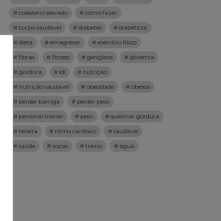
colesterol elevado
como fazer
corpo saudável
diabetes
diabéticos
dieta
emagrecer
exercício físico
fibras
fitness
gengibre
glicemia
gordura
ldl
nutrição
nutrição saudável
obesidade
obesos
perder barriga
perder peso
personal treiner
peso
queimar gordura
receita
ritmo cardíaco
saudável
saúde
sopas
treino
água