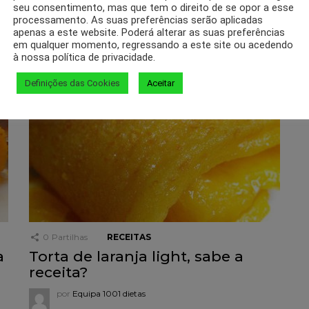
seu consentimento, mas que tem o direito de se opor a esse
recheada de sabor
processamento. As suas preferências serão aplicadas
apenas a este website. Poderá alterar as suas preferências
por
Equipa 1001 dietas
em qualquer momento, regressando a este site ou acedendo
à nossa política de privacidade.
Definições das Cookies
Aceitar
0
Partilhas
RECEITAS
a
Torta de laranja light, sabe a
receita?
por
Equipa 1001 dietas