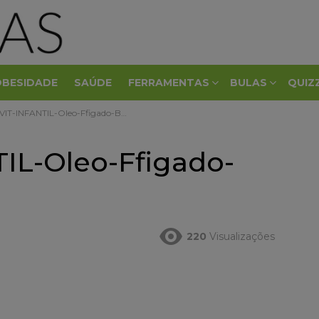
OBESIDADE
SAÚDE
FERRAMENTAS
BULAS
QUIZ
-INFANTIL-Oleo-Ffigado-Bacalhau
L-Oleo-Ffigado-
220
Visualizações