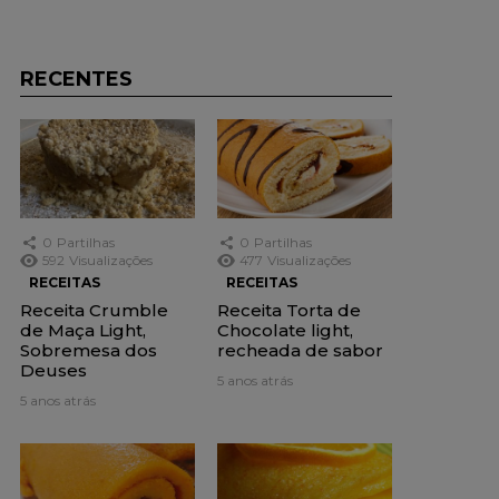
RECENTES
0
Partilhas
0
Partilhas
592
Visualizações
477
Visualizações
RECEITAS
RECEITAS
Receita Crumble
Receita Torta de
de Maça Light,
Chocolate light,
Sobremesa dos
recheada de sabor
Deuses
5 anos atrás
5 anos atrás