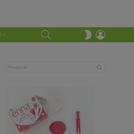
SEARCH
LOGIN
SWITCH
Z
SKIN
Search
for: