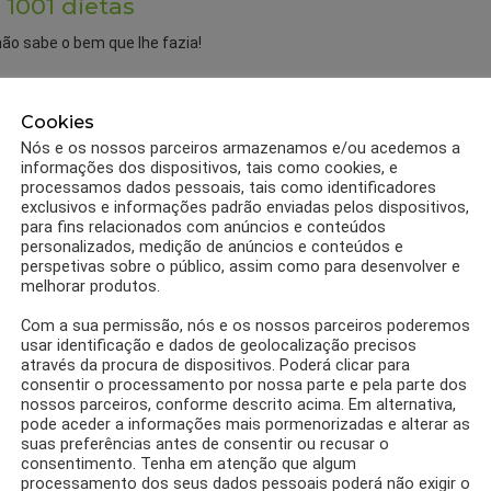
 1001 dietas
não sabe o bem que lhe fazia!
Cookies
Nós e os nossos parceiros armazenamos e/ou acedemos a
informações dos dispositivos, tais como cookies, e
processamos dados pessoais, tais como identificadores
exclusivos e informações padrão enviadas pelos dispositivos,
para fins relacionados com anúncios e conteúdos
personalizados, medição de anúncios e conteúdos e
perspetivas sobre o público, assim como para desenvolver e
melhorar produtos.
Com a sua permissão, nós e os nossos parceiros poderemos
usar identificação e dados de geolocalização precisos
através da procura de dispositivos. Poderá clicar para
consentir o processamento por nossa parte e pela parte dos
nossos parceiros, conforme descrito acima. Em alternativa,
pode aceder a informações mais pormenorizadas e alterar as
suas preferências antes de consentir ou recusar o
0
Partilhas
RECEITAS
consentimento. Tenha em atenção que algum
Receita Torta de Chocolate light,
processamento dos seus dados pessoais poderá não exigir o