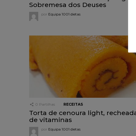
Sobremesa dos Deuses
por
Equipa 1001 dietas
0
Partilhas
RECEITAS
Torta de cenoura light, rechead
de vitaminas
por
Equipa 1001 dietas