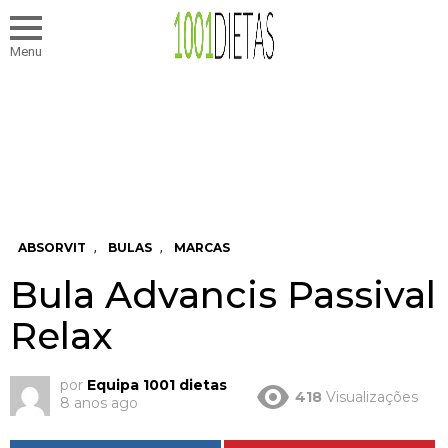
Menu
,
,
ABSORVIT
BULAS
MARCAS
Bula Advancis Passival
Relax
por
Equipa 1001 dietas
418
Visualizações
8 anos ago