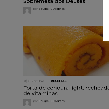
Sobremesa dos Deuses
por
Equipa 1001 dietas
0
Partilhas
RECEITAS
Torta de cenoura light, rechead
de vitaminas
por
Equipa 1001 dietas