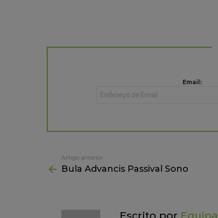
NEWSLETTER
Email:
Artigo anterior
See
Bula Advancis Passival Sono
more
Escrito por
Equipa