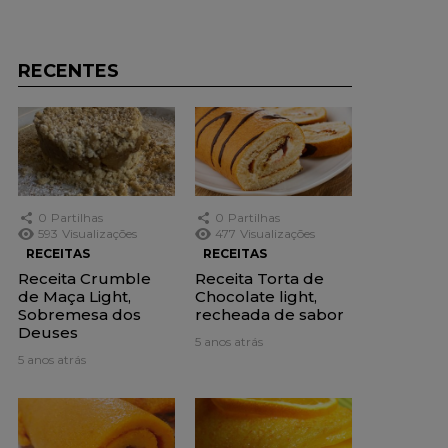
RECENTES
0
Partilhas
0
Partilhas
593
Visualizações
477
Visualizações
RECEITAS
RECEITAS
Receita Crumble
Receita Torta de
de Maça Light,
Chocolate light,
Sobremesa dos
recheada de sabor
Deuses
5 anos atrás
5 anos atrás