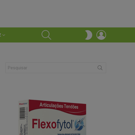
SEARCH
LOGIN
SWITCH
Z
SKIN
Search
for: