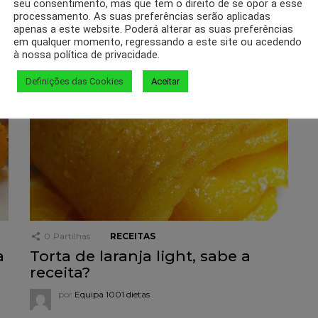
recheada de sabor
seu consentimento, mas que tem o direito de se opor a esse
processamento. As suas preferências serão aplicadas
por
Equipa 1001 dietas
apenas a este website. Poderá alterar as suas preferências
em qualquer momento, regressando a este site ou acedendo
à nossa política de privacidade.
Definições das Cookies
Aceitar
0
Partilhas
RECEITAS
a
Torta de laranja light, sabe a
receita?
por
Equipa 1001 dietas