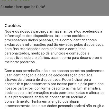
não sabe o bem que lhe fazia!
Cookies
Nós e os nossos parceiros armazenamos e/ou acedemos a
informações dos dispositivos, tais como cookies, e
processamos dados pessoais, tais como identificadores
exclusivos e informações padrão enviadas pelos dispositivos,
para fins relacionados com anúncios e conteúdos
personalizados, medição de anúncios e conteúdos e
perspetivas sobre o público, assim como para desenvolver e
melhorar produtos.
Com a sua permissão, nós e os nossos parceiros poderemos
usar identificação e dados de geolocalização precisos
através da procura de dispositivos. Poderá clicar para
consentir o processamento por nossa parte e pela parte dos
nossos parceiros, conforme descrito acima. Em alternativa,
pode aceder a informações mais pormenorizadas e alterar as
suas preferências antes de consentir ou recusar o
0
Partilhas
RECEITAS
consentimento. Tenha em atenção que algum
Receita Torta de Chocolate light,
processamento dos seus dados pessoais poderá não exigir o