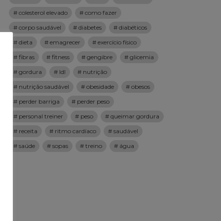
colesterol elevado
como fazer
corpo saudável
diabetes
diabéticos
dieta
emagrecer
exercício físico
fibras
fitness
gengibre
glicemia
gordura
ldl
nutrição
nutrição saudável
obesidade
obesos
perder barriga
perder peso
personal treiner
peso
queimar gordura
receita
ritmo cardíaco
saudável
saúde
sopas
treino
água