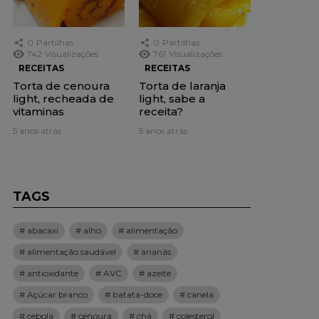
0
Partilhas
0
Partilhas
742
Visualizações
761
Visualizações
RECEITAS
RECEITAS
Torta de cenoura
Torta de laranja
light, recheada de
light, sabe a
vitaminas
receita?
5 anos atrás
5 anos atrás
TAGS
abacaxi
alho
alimentação
alimentação saudável
ananás
antioxidante
AVC
azeite
Açúcar branco
batata-doce
canela
cebola
cenoura
chá
colesterol