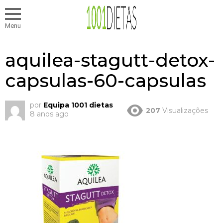
Menu
aquilea-stagutt-detox-
capsulas-60-capsulas
por
Equipa 1001 dietas
207
Visualizações
8 anos ago