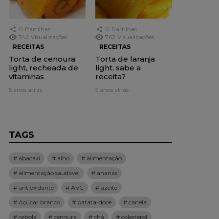
0
Partilhas
0
Partilhas
742
Visualizações
762
Visualizações
RECEITAS
RECEITAS
Torta de cenoura
Torta de laranja
light, recheada de
light, sabe a
vitaminas
receita?
5 anos atrás
5 anos atrás
TAGS
abacaxi
alho
alimentação
alimentação saudável
ananás
antioxidante
AVC
azeite
Açúcar branco
batata-doce
canela
cebola
cenoura
chá
colesterol