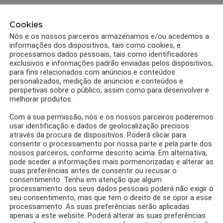
Cookies
Nós e os nossos parceiros armazenamos e/ou acedemos a
informações dos dispositivos, tais como cookies, e
processamos dados pessoais, tais como identificadores
exclusivos e informações padrão enviadas pelos dispositivos,
para fins relacionados com anúncios e conteúdos
personalizados, medição de anúncios e conteúdos e
perspetivas sobre o público, assim como para desenvolver e
melhorar produtos.
Com a sua permissão, nós e os nossos parceiros poderemos
usar identificação e dados de geolocalização precisos
através da procura de dispositivos. Poderá clicar para
consentir o processamento por nossa parte e pela parte dos
0
Partilhas
RECEITAS
nossos parceiros, conforme descrito acima. Em alternativa,
Receita Torta de Chocolate light,
pode aceder a informações mais pormenorizadas e alterar as
recheada de sabor
suas preferências antes de consentir ou recusar o
consentimento. Tenha em atenção que algum
por
Equipa 1001 dietas
processamento dos seus dados pessoais poderá não exigir o
seu consentimento, mas que tem o direito de se opor a esse
processamento. As suas preferências serão aplicadas
apenas a este website. Poderá alterar as suas preferências