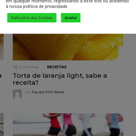
em qualquer momento, regressando a este site ou acedendo
à nossa política de privacidade.
Definições das Cookies
Aceitar
0
Partilhas
RECEITAS
a
Torta de laranja light, sabe a
receita?
por
Equipa 1001 dietas