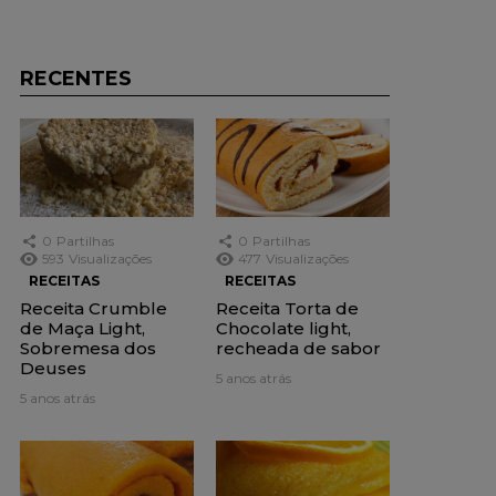
RECENTES
0
Partilhas
0
Partilhas
593
Visualizações
477
Visualizações
RECEITAS
RECEITAS
Receita Crumble
Receita Torta de
de Maça Light,
Chocolate light,
Sobremesa dos
recheada de sabor
Deuses
5 anos atrás
5 anos atrás