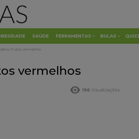
OBESIDADE
SAÚDE
FERRAMENTAS
BULAS
QUIZ
 detox frutos vermelhos
tos vermelhos
196
Visualizações