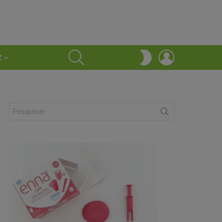
SEARCH
LOGIN
SWITCH
Z
SKIN
Search
for: