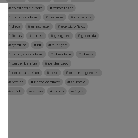
colesterol elevado
como fazer
corpo saudável
diabetes
diabéticos
dieta
emagrecer
exercício físico
fibras
fitness
gengibre
glicemia
gordura
ldl
nutrição
nutrição saudável
obesidade
obesos
perder barriga
perder peso
personal treiner
peso
queimar gordura
receita
ritmo cardíaco
saudável
saúde
sopas
treino
água