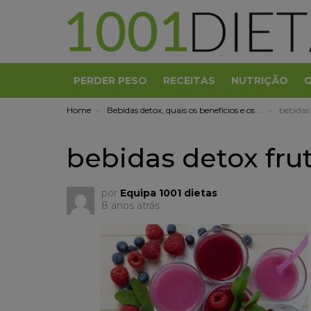
PERDER PESO
RECEITAS
NUTRIÇÃO
You are here:
Home
Bebidas detox, quais os benefícios e os riscos para a saúde?
bebidas
bebidas detox fru
por
Equipa 1001 dietas
8 anos atrás