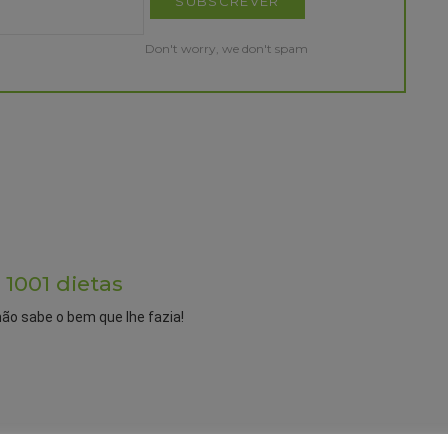
Don't worry, we don't spam
 1001 dietas
não sabe o bem que lhe fazia!