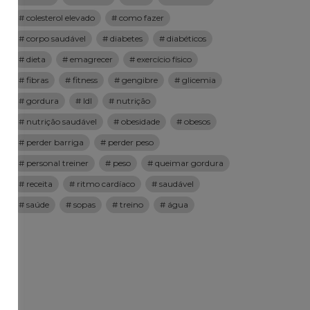
colesterol elevado
como fazer
corpo saudável
diabetes
diabéticos
dieta
emagrecer
exercício físico
fibras
fitness
gengibre
glicemia
gordura
ldl
nutrição
nutrição saudável
obesidade
obesos
perder barriga
perder peso
personal treiner
peso
queimar gordura
receita
ritmo cardíaco
saudável
saúde
sopas
treino
água