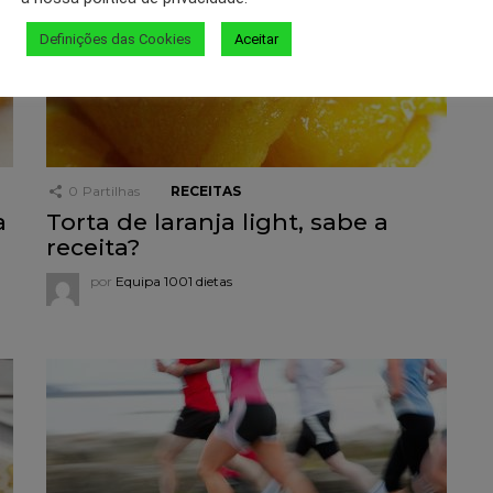
Definições das Cookies
Aceitar
0
Partilhas
RECEITAS
a
Torta de laranja light, sabe a
receita?
por
Equipa 1001 dietas