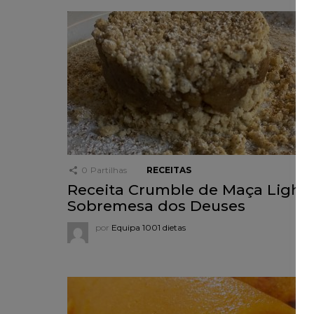
0
Partilhas
RECEITAS
Receita Crumble de Maça Light,
Sobremesa dos Deuses
por
Equipa 1001 dietas