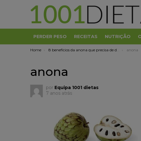
PERDER PESO
RECEITAS
NUTRIÇÃO
You are here:
Home
8 benefícios da anona que precisa de descobrir
anona
anona
por
Equipa 1001 dietas
7 anos atrás