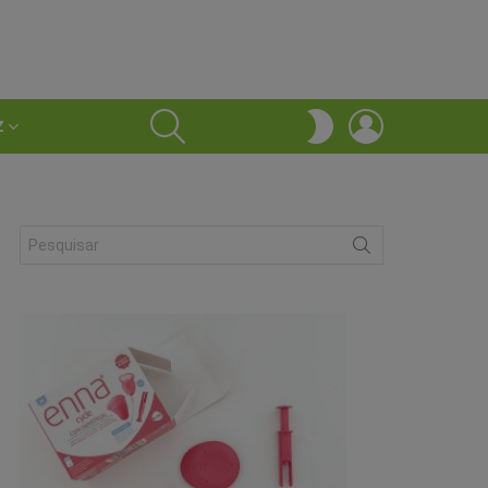
SEARCH
LOGIN
SWITCH
Z
SKIN
Search
for: