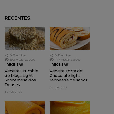
RECENTES
0
Partilhas
0
Partilhas
592
Visualizações
477
Visualizações
RECEITAS
RECEITAS
Receita Crumble
Receita Torta de
de Maça Light,
Chocolate light,
Sobremesa dos
recheada de sabor
Deuses
5 anos atrás
5 anos atrás