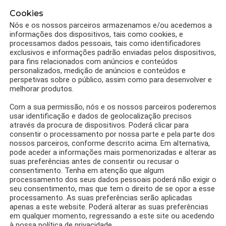
Cookies
Nós e os nossos parceiros armazenamos e/ou acedemos a
informações dos dispositivos, tais como cookies, e
processamos dados pessoais, tais como identificadores
exclusivos e informações padrão enviadas pelos dispositivos,
para fins relacionados com anúncios e conteúdos
personalizados, medição de anúncios e conteúdos e
perspetivas sobre o público, assim como para desenvolver e
melhorar produtos.
Com a sua permissão, nós e os nossos parceiros poderemos
usar identificação e dados de geolocalização precisos
0
Partilhas
RECEITAS
através da procura de dispositivos. Poderá clicar para
consentir o processamento por nossa parte e pela parte dos
Receita Torta de Chocolate light,
nossos parceiros, conforme descrito acima. Em alternativa,
recheada de sabor
pode aceder a informações mais pormenorizadas e alterar as
suas preferências antes de consentir ou recusar o
por
Equipa 1001 dietas
consentimento. Tenha em atenção que algum
processamento dos seus dados pessoais poderá não exigir o
seu consentimento, mas que tem o direito de se opor a esse
processamento. As suas preferências serão aplicadas
apenas a este website. Poderá alterar as suas preferências
em qualquer momento, regressando a este site ou acedendo
à nossa política de privacidade.