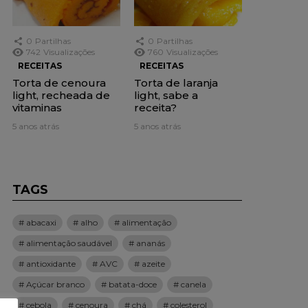
0
Partilhas
0
Partilhas
742
Visualizações
760
Visualizações
RECEITAS
RECEITAS
Torta de cenoura
Torta de laranja
light, recheada de
light, sabe a
vitaminas
receita?
5 anos atrás
5 anos atrás
TAGS
abacaxi
alho
alimentação
alimentação saudável
ananás
antioxidante
AVC
azeite
Açúcar branco
batata-doce
canela
cebola
cenoura
chá
colesterol