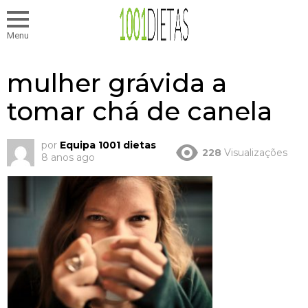
Menu
mulher grávida a
tomar chá de canela
por
Equipa 1001 dietas
228
Visualizações
8 anos ago