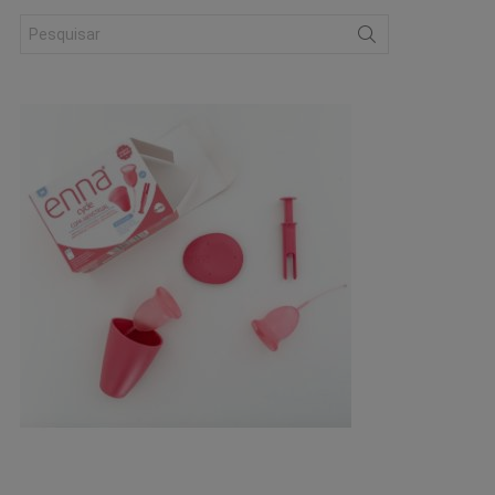
Search
for: