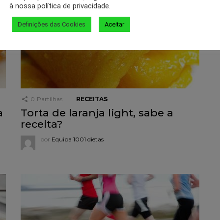
à nossa política de privacidade.
Definições das Cookies
Aceitar
0
Partilhas
RECEITAS
a
Torta de laranja light, sabe a
receita?
por
Equipa 1001 dietas