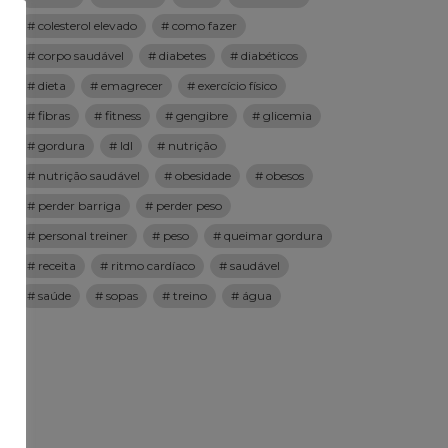
colesterol elevado
como fazer
corpo saudável
diabetes
diabéticos
dieta
emagrecer
exercício físico
fibras
fitness
gengibre
glicemia
gordura
ldl
nutrição
nutrição saudável
obesidade
obesos
perder barriga
perder peso
personal treiner
peso
queimar gordura
receita
ritmo cardíaco
saudável
saúde
sopas
treino
água