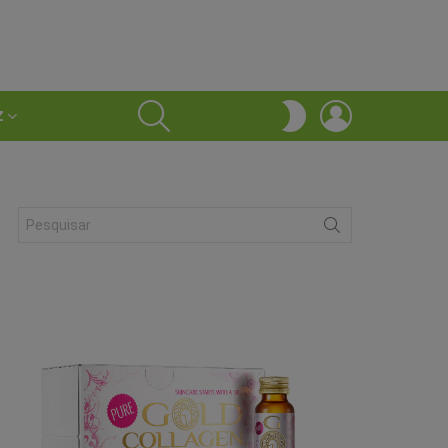
SEARCH
LOGIN
SWITCH
Z
SKIN
Search
for: