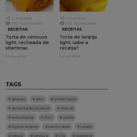
0
Partilhas
0
Partilhas
742
Visualizações
762
Visualizações
RECEITAS
RECEITAS
Torta de cenoura
Torta de laranja
light, recheada de
light, sabe a
vitaminas
receita?
5 anos atrás
5 anos atrás
TAGS
abacaxi
alho
alimentação
alimentação saudável
ananás
antioxidante
AVC
azeite
Açúcar branco
batata-doce
canela
cebola
cenoura
chá
colesterol