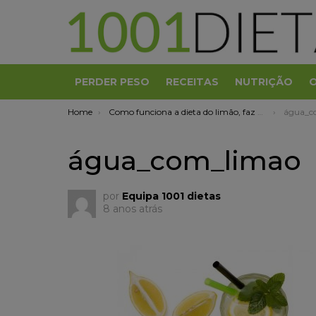
PERDER PESO
RECEITAS
NUTRIÇÃO
You are here:
Home
Como funciona a dieta do limão, faz mal ao fígado?
água_c
água_com_limao
por
Equipa 1001 dietas
8 anos atrás