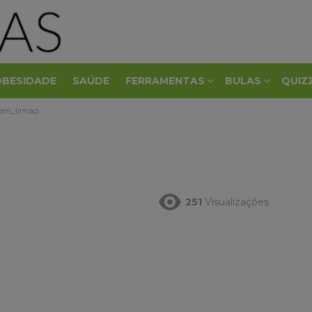
OBESIDADE
SAÚDE
FERRAMENTAS
BULAS
QUIZ
om_limao
251
Visualizações