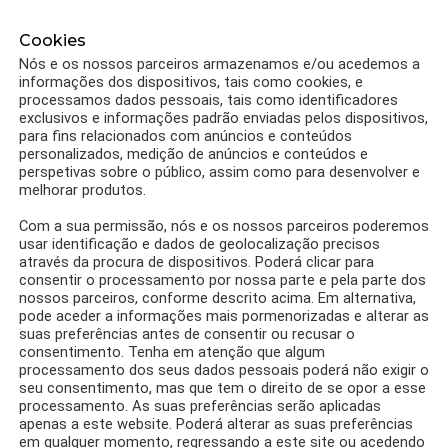
Cookies
Nós e os nossos parceiros armazenamos e/ou acedemos a
informações dos dispositivos, tais como cookies, e
processamos dados pessoais, tais como identificadores
exclusivos e informações padrão enviadas pelos dispositivos,
para fins relacionados com anúncios e conteúdos
personalizados, medição de anúncios e conteúdos e
perspetivas sobre o público, assim como para desenvolver e
melhorar produtos.
Com a sua permissão, nós e os nossos parceiros poderemos
usar identificação e dados de geolocalização precisos
através da procura de dispositivos. Poderá clicar para
0
Partilhas
RECEITAS
consentir o processamento por nossa parte e pela parte dos
Receita Torta de Chocolate light,
nossos parceiros, conforme descrito acima. Em alternativa,
pode aceder a informações mais pormenorizadas e alterar as
recheada de sabor
suas preferências antes de consentir ou recusar o
consentimento. Tenha em atenção que algum
por
Equipa 1001 dietas
processamento dos seus dados pessoais poderá não exigir o
seu consentimento, mas que tem o direito de se opor a esse
processamento. As suas preferências serão aplicadas
apenas a este website. Poderá alterar as suas preferências
em qualquer momento, regressando a este site ou acedendo