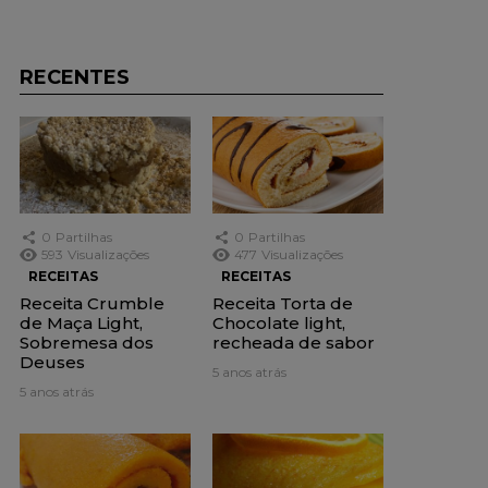
RECENTES
0
Partilhas
0
Partilhas
593
Visualizações
477
Visualizações
RECEITAS
RECEITAS
Receita Crumble
Receita Torta de
de Maça Light,
Chocolate light,
Sobremesa dos
recheada de sabor
Deuses
5 anos atrás
5 anos atrás