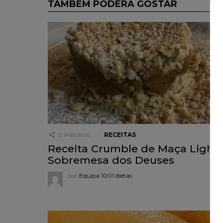
TAMBÉM PODERÁ GOSTAR
0
Partilhas
RECEITAS
Receita Crumble de Maça Light,
Sobremesa dos Deuses
por
Equipa 1001 dietas