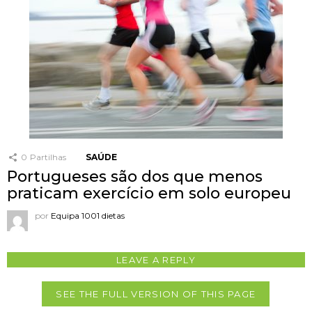
0
Partilhas
SAÚDE
Portugueses são dos que menos
praticam exercício em solo europeu
por
Equipa 1001 dietas
LEAVE A REPLY
SEE THE FULL VERSION OF THIS PAGE