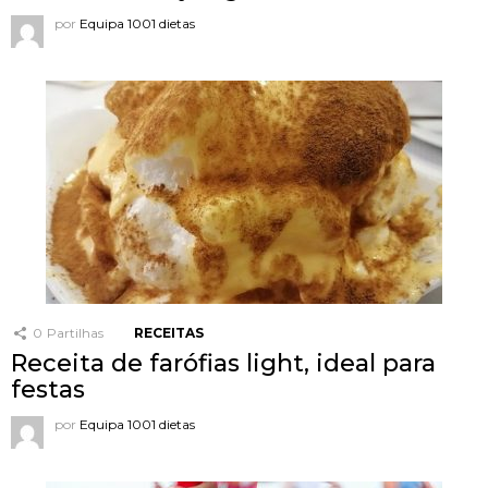
por
Equipa 1001 dietas
0
Partilhas
RECEITAS
Receita de farófias light, ideal para
festas
por
Equipa 1001 dietas