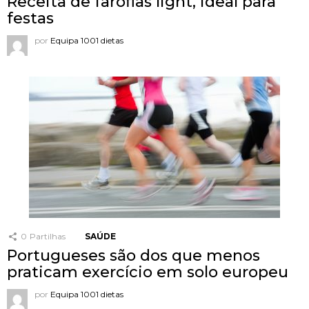
Receita de farófias light, ideal para
festas
por
Equipa 1001 dietas
0
Partilhas
SAÚDE
Portugueses são dos que menos
praticam exercício em solo europeu
por
Equipa 1001 dietas