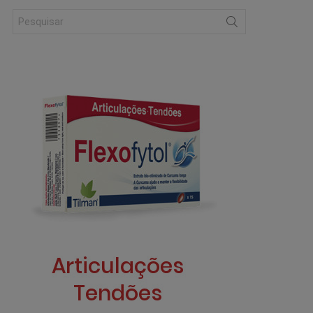
Search
for: