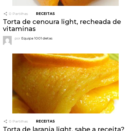
0
Partilhas
RECEITAS
Torta de cenoura light, recheada de
vitaminas
por
Equipa 1001 dietas
0
Partilhas
RECEITAS
Torta de laranja light, sabe a receita?