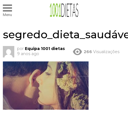
Menu
segredo_dieta_saudáve
por
Equipa 1001 dietas
266
Visualizações
9 anos ago