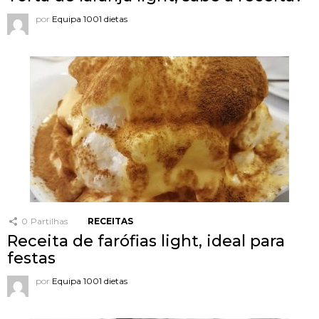
por
Equipa 1001 dietas
0
Partilhas
RECEITAS
Receita de farófias light, ideal para
festas
por
Equipa 1001 dietas