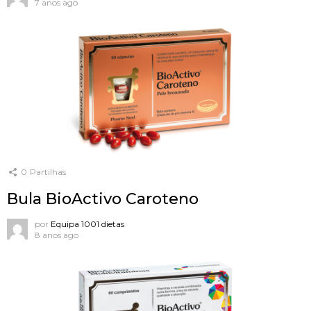
7 anos ago
0
Partilhas
Bula BioActivo Caroteno
por
Equipa 1001 dietas
8 anos ago