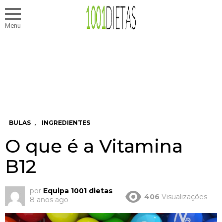
Menu
,
BULAS
INGREDIENTES
O que é a Vitamina
B12
por
Equipa 1001 dietas
406
Visualizações
8 anos ago