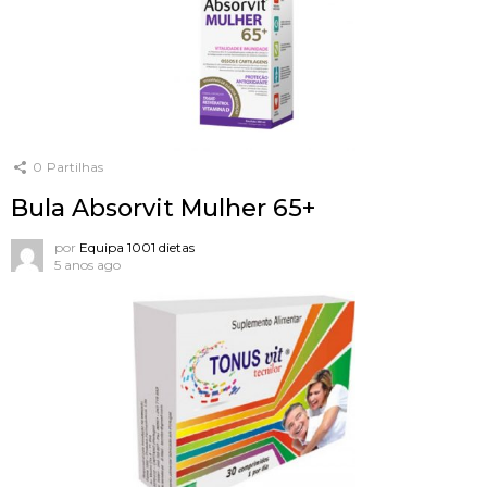
0
Partilhas
Bula Absorvit Mulher 65+
por
Equipa 1001 dietas
5 anos ago