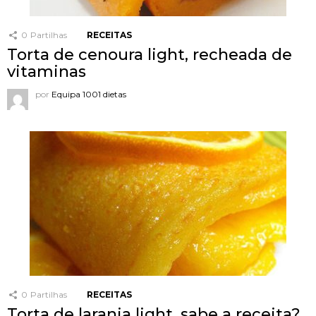
0
Partilhas
RECEITAS
Torta de cenoura light, recheada de
vitaminas
por
Equipa 1001 dietas
0
Partilhas
RECEITAS
Torta de laranja light, sabe a receita?