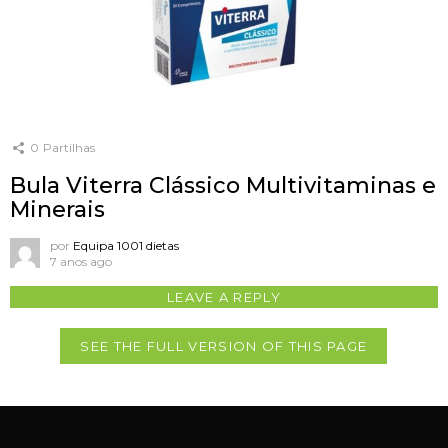
0
Partilhas
Bula Viterra Clássico Multivitaminas e
Minerais
por
Equipa 1001 dietas
7 anos ago
LEAVE A REPLY
SEE THE FULL VERSION OF THIS PAGE