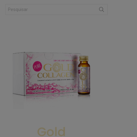
Search
for: