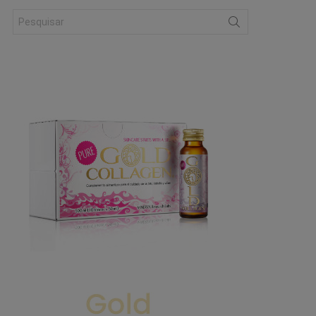
Search
for: