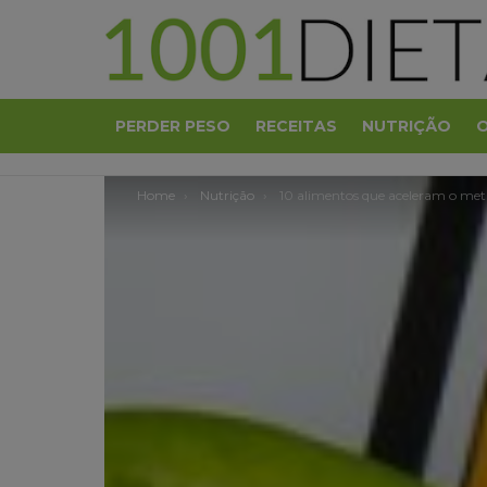
PERDER PESO
RECEITAS
NUTRIÇÃO
You are here:
Home
Nutrição
10 alimentos que aceleram o metabo