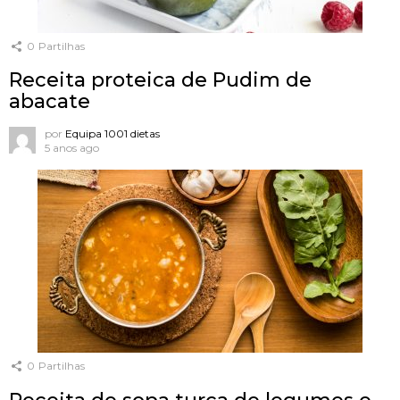
0
Partilhas
Receita proteica de Pudim de
abacate
por
Equipa 1001 dietas
5 anos ago
0
Partilhas