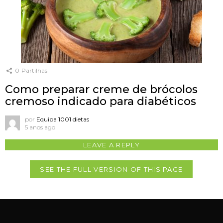
0
Partilhas
Como preparar creme de brócolos
cremoso indicado para diabéticos
por
Equipa 1001 dietas
5 anos ago
LEAVE A REPLY
SEE THE FULL VERSION OF THIS PAGE