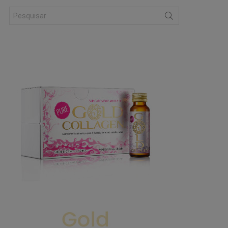
Search
for: