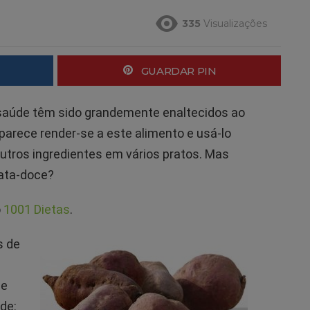
335
Visualizações
GUARDAR PIN
 saúde têm sido grandemente enaltecidos ao
 parece render-se a este alimento e usá-lo
tros ingredientes em vários pratos. Mas
tata-doce?
o
1001 Dietas
.
s de
 e
de: