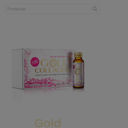
Search
for: