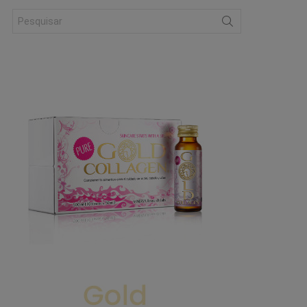
Search
for: