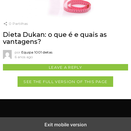
0
Partilhas
Dieta Dukan: o que é e quais as
vantagens?
por
Equipa 1001 dietas
6 anos ago
LEAVE A REPLY
SEE THE FULL VERSION OF THIS PAGE
Exit mobile version