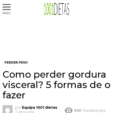
Menu
PERDER PESO
Como perder gordura
visceral? 5 formas de o
fazer
por
Equipa 1001 dietas
530
Visualizações
7 anos ago