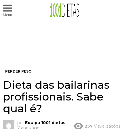
Menu
PERDER PESO
Dieta das bailarinas
profissionais. Sabe
qual é?
por
Equipa 1001 dietas
257
Visualizações
7 anos ago