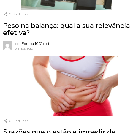
0
Partilhas
Peso na balança: qual a sua relevância
efetiva?
por
Equipa 1001 dietas
5 anos ago
0
Partilhas
5 razões que o estão a impedir de