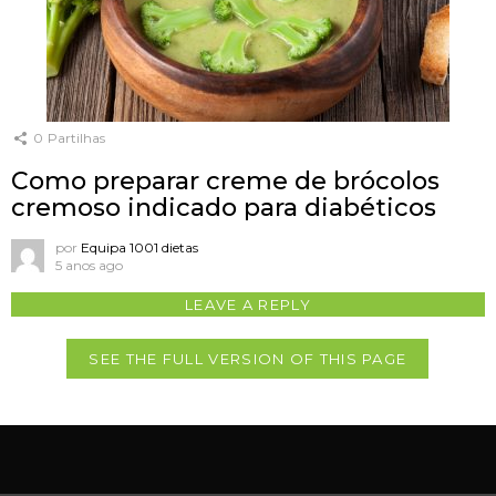
0
Partilhas
Como preparar creme de brócolos
cremoso indicado para diabéticos
por
Equipa 1001 dietas
5 anos ago
LEAVE A REPLY
SEE THE FULL VERSION OF THIS PAGE