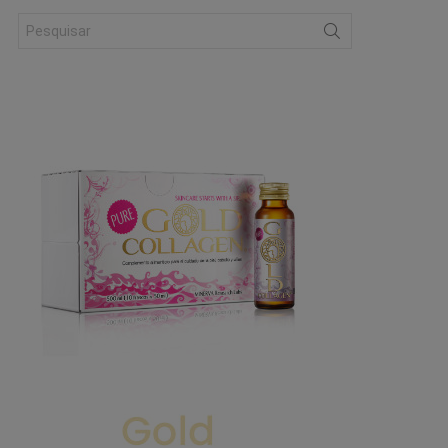
Search
for: