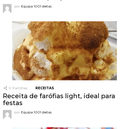
por
Equipa 1001 dietas
0
Partilhas
RECEITAS
Receita de farófias light, ideal para
festas
por
Equipa 1001 dietas