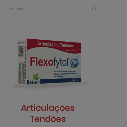
Search
for: