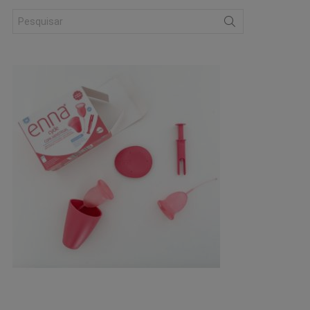
Search
for: