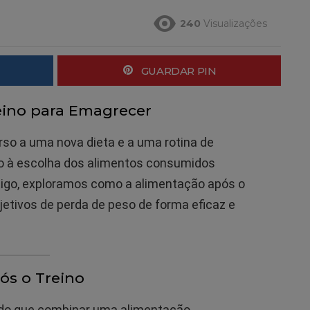
240
Visualizações
GUARDAR PIN
eino para Emagrecer
so a uma nova dieta e a uma rotina de
o à escolha dos alimentos consumidos
rtigo, exploramos como a alimentação após o
bjetivos de perda de peso de forma eficaz e
ós o Treino
ido que combinar uma alimentação